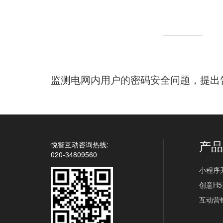
监测电网内用户的密码安全问题，提出
产
悦智互动咨询热线:
020-34809560
小程序
创意H5
互动营